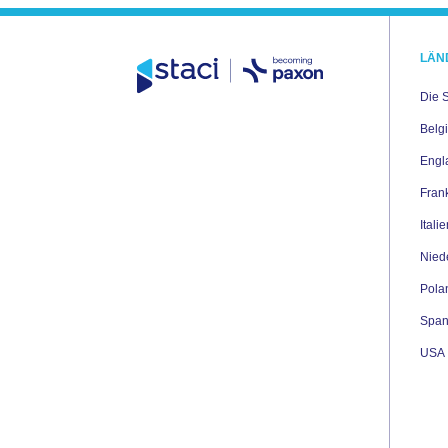
LÄN
Die 
Belg
Engl
Fran
Itali
Nied
Pola
Span
USA