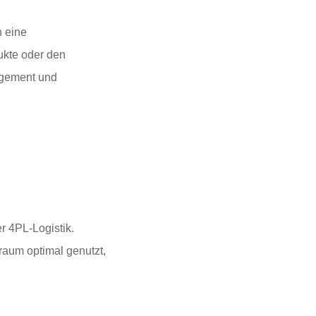
n eine
ukte oder den
agement und
r 4PL-Logistik.
raum optimal genutzt,