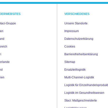
DERWEBSITES
VERSCHIEDENES
Staci-Gruppe
Unsere Standorte
ien
Impressum
and
Datenschutzerklärung
kreich
Cookies
en
Barrierefreiheitserklärung
erlande
Sitemap
nd
Ersatzteillogistik
ien
Multi-Channel-Logistik
Logistik für Einzelhandelsproduk
Logistik im Gesundheitswesen
Staci: Maßgeschneiderte