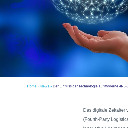
Home
»
News
»
Der Einfluss der Technologie auf moderne 4PL
Das digitale Zeitalte
(Fourth-Party Logisti