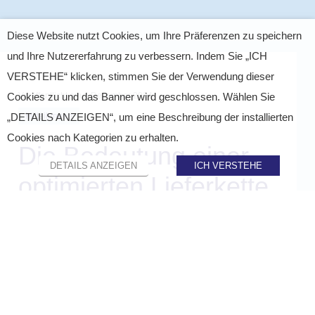
Diese Website nutzt Cookies, um Ihre Präferenzen zu speichern
und Ihre Nutzererfahrung zu verbessern. Indem Sie „ICH
VERSTEHE“ klicken, stimmen Sie der Verwendung dieser
Veröffentlicht am
4 Dezember 2024
Cookies zu und das Banner wird geschlossen. Wählen Sie
Mitteilungen
„DETAILS ANZEIGEN“, um eine Beschreibung der installierten
Cookies nach Kategorien zu erhalten.
Die Bedeutung einer
DETAILS ANZEIGEN
ICH VERSTEHE
optimierten Lieferkette
für die
Automobilindustrie
TEILEN AUF :