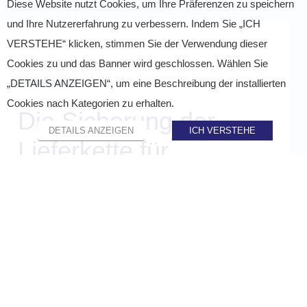
Diese Website nutzt Cookies, um Ihre Präferenzen zu speichern
und Ihre Nutzererfahrung zu verbessern. Indem Sie „ICH
VERSTEHE“ klicken, stimmen Sie der Verwendung dieser
Veröffentlicht am
9 Oktober 2024
Cookies zu und das Banner wird geschlossen. Wählen Sie
Mitteilungen
„DETAILS ANZEIGEN“, um eine Beschreibung der installierten
Cookies nach Kategorien zu erhalten.
Die Sicherung der
DETAILS ANZEIGEN
ICH VERSTEHE
Lieferkette für
Gesundheitsprodukte:
Herausforderungen und
Lösungen
TEILEN AUF :