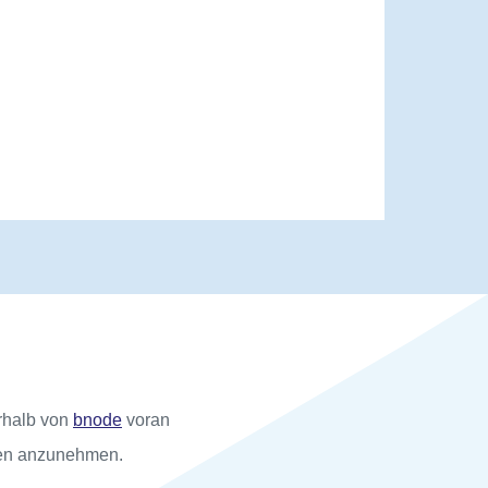
erhalb von
bnode
voran
gen anzunehmen.