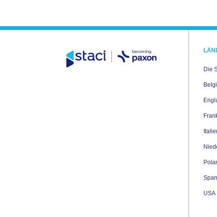
LÄN
Die 
Belg
Engl
Fran
Itali
Nied
Pola
Span
USA