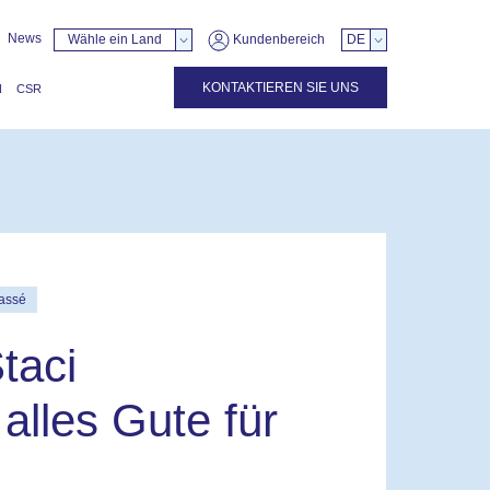
News
Wähle ein Land
Kundenbereich
DE
KONTAKTIEREN SIE UNS
N
CSR
assé
taci
alles Gute für