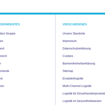
DERWEBSITES
VERSCHIEDENES
Staci-Gruppe
Unsere Standorte
ien
Impressum
and
Datenschutzerklärung
kreich
Cookies
en
Barrierefreiheitserklärung
erlande
Sitemap
nd
Ersatzteillogistik
ien
Multi-Channel-Logistik
Logistik für Einzelhandelsproduk
Logistik im Gesundheitswesen