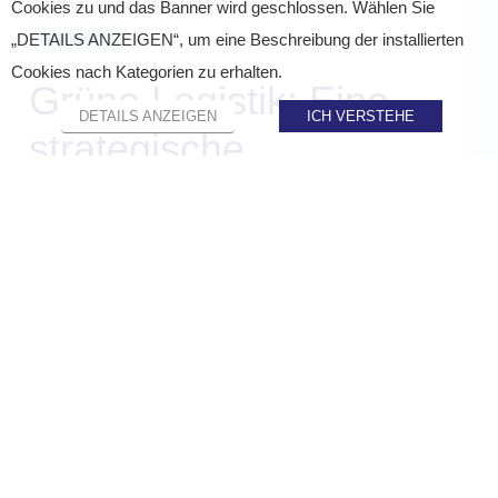
Veröffentlicht am
9 Oktober 2024
Cookies zu und das Banner wird geschlossen. Wählen Sie
Mitteilungen
„DETAILS ANZEIGEN“, um eine Beschreibung der installierten
Cookies nach Kategorien zu erhalten.
Grüne Logistik: Eine
DETAILS ANZEIGEN
ICH VERSTEHE
strategische
Herausforderung für E-
Commerce-
Unternehmen
TEILEN AUF :