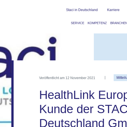
Staci in Deutschland
Karriere
SERVICE
KOMPETENZ
BRANCHE
Veröffentlicht am
12 November 2021
Mittei
HealthLink Euro
Kunde der STAC
Deutschland G