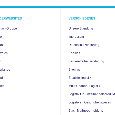
DERWEBSITES
VERSCHIEDENES
Staci-Gruppe
Unsere Standorte
ien
Impressum
and
Datenschutzerklärung
kreich
Cookies
en
Barrierefreiheitserklärung
erlande
Sitemap
nd
Ersatzteillogistik
ien
Multi-Channel-Logistik
Logistik für Einzelhandelsproduk
Logistik im Gesundheitswesen
Staci: Maßgeschneiderte