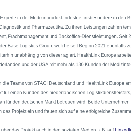
 Experte in der Medizinprodukt-Industrie, insbesondere in den 
Diagnostik und Pharmazeutika. Zu ihren Leistungen zählen tem
ment, Frachtmanagement und Backoffice-Dienstleistungen. Seit 2
der Base Logistics Group, welche seit Beginn 2021 ebenfalls zu
terhin unabhängig von dieser agiert. HealthLink Europe arbeitet
derlanden und der USA mit mehr als 180 Kunden der Medizintec
die Teams von STACI Deutschland und HealthLink Europe am
kt für einen Kunden des niederländischen Logistikdienstleister
an für den deutschen Markt betreuen wird. Beide Unternehmen
in das Projekt ein und freuen sich auf eine erfolgreiche Zusamm
n über das Projekt auch in den sozialen Medien, z.B. auf
LinkedI