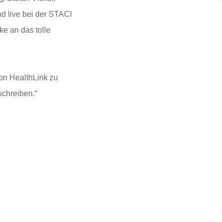
nd live bei der STACI
e an das tolle
on HealthLink zu
chreiben.“