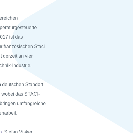
Bereichen
peraturgesteuerte
017 ist das
r französischen Staci
 derzeit an vier
hnik-Industrie.
 deutschen Standort
s, wobei das STACI-
 bringen umfangreiche
enarbeit.
n
. Stefan Visker,