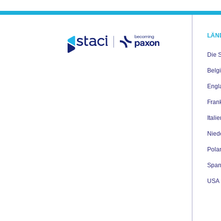
LÄN
Die 
Belg
Engl
Fran
Itali
Nied
Pola
Span
USA