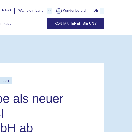
News
Wähle ein Land
Kundenbereich
DE
KONTAKTIEREN SIE UNS
N
CSR
lungen
pe als neuer
I
mbH ab